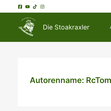
Zum
Inhalt
springen
Die Stoakraxler
Autorenname: RcTo