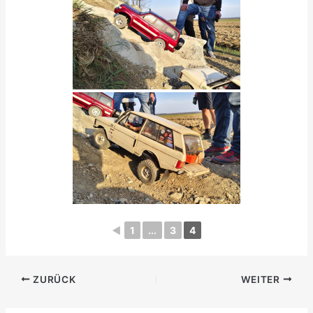
◄
1
...
3
4
ZURÜCK
WEITER